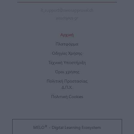
it_support@swissapproval.ch
aeschylus.gr
Αρχική
Πλατφόρμα
Οδηγίες Χρήσης
Τεχνική Υποστήριξη
Όροι χρήσης
Πολιτική Προστασίας
Δ.Π.Χ.
Πολιτική Cookies
®
MELO
- Digital Learning Ecosystem