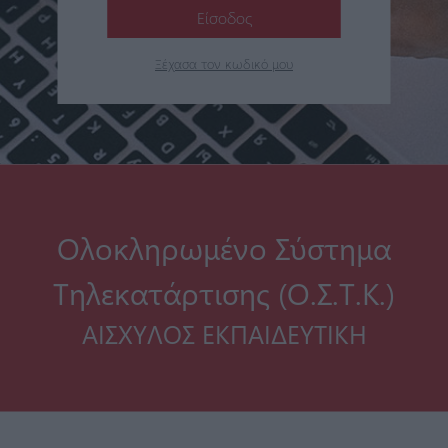
Είσοδος
Ξέχασα τον κωδικό μου
Ολοκληρωμένο Σύστημα
Τηλεκατάρτισης (Ο.Σ.Τ.Κ.)
ΑΙΣΧΥΛΟΣ ΕΚΠΑΙΔΕΥΤΙΚΗ